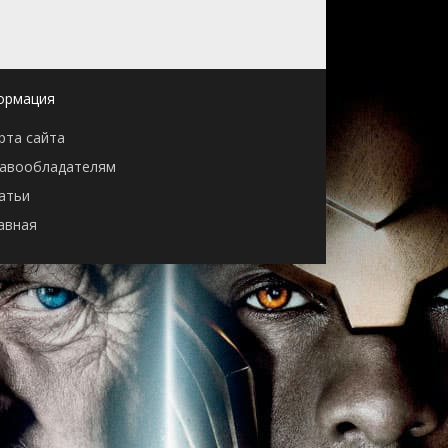
ормация
рта сайта
авообладателям
атьи
авная