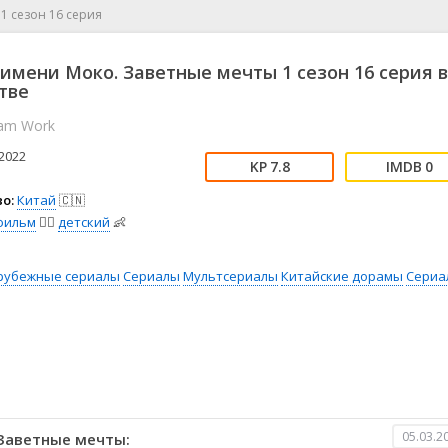
📖 История
🤪 Комедия
»
1 сезон 16 серия
🎥 Короткометражка
🔪 Криминал
рама
🎼 Музыка
🧚‍♀️ Мультфильм
 имени Моко. Заветные мечты 1 сезон 16 серия в
л
👨‍💼 Новости
🎒 Приключения
тве
ьное тв
👨‍👩‍👧‍👦 Семейный
⚽ Спорт
am Work
у
🤯 Триллер
😱 Ужасы
2022
астика
🤠 Фильм-нуар
🧝‍♂️ Фэнтези
7.8
0
ония
о:
Китай
🇨🇳
фильм
🧚‍♀️
детский
👶
рубежные сериалы
Сериалы
Мультсериалы
Китайские дорамы
Сериа
05.03.2
 Заветные мечты: