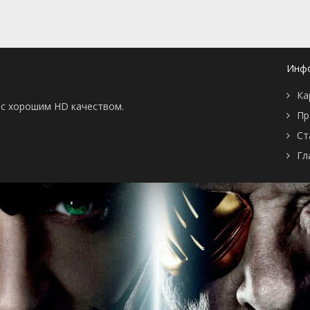
серия
Инф
Ка
ы с хорошим HD качеством.
Пр
Ст
Гл