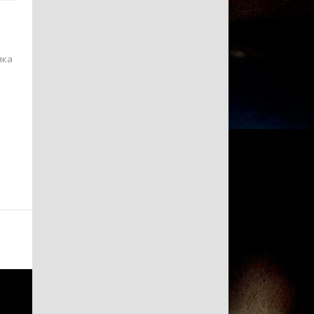
яка
.