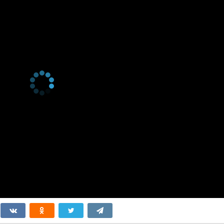
серия
1 сезон 23
Танцор
серия
1 сезон 22
Архитектор
серия
1 сезон 21
Бегун
серия
1 сезон 20
Певец
серия
1 сезон 19
Программист
серия
1 сезон 18
Поэт
серия
1 сезон 17
Фокусник
серия
1 сезон 16
Астронавт
серия
1 сезон 15
Фотограф
серия
1 сезон 14
Ведущий
серия
1 сезон 13
Путешественник
серия
1 сезон 12
Учитель