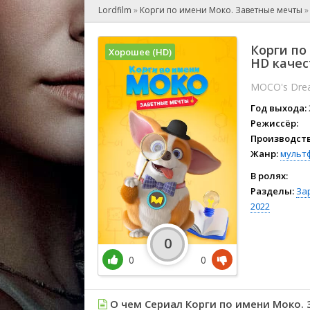
🎲 Игра
Lordfilm
»
Корги по имени Моко. Заветные мечты
🎙 Концерт
👫 Мелод
Корги по
Хорошее (HD)
🕺 Мюзик
HD качес
👨‍💻 Реал
MOCO's Dre
🎤 Ток-шо
Год выхода:
🧙‍♀️ Фант
Режиссёр:
🏅 Церем
Производств
Жанр:
мульт
В ролях:
Разделы:
За
2022
0
0
0
О чем Сериал Корги по имени Моко.