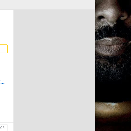
лы
025