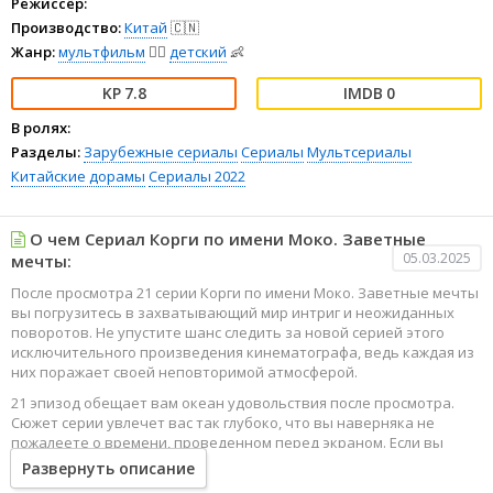
Режиссёр:
Производство:
Китай
🇨🇳
Жанр:
мультфильм
🧚‍♀️
детский
👶
7.8
0
В ролях:
Разделы:
Зарубежные сериалы
Сериалы
Мультсериалы
Китайские дорамы
Сериалы 2022
О чем Сериал Корги по имени Моко. Заветные
05.03.2025
мечты:
После просмотра 21 серии Корги по имени Моко. Заветные мечты
вы погрузитесь в захватывающий мир интриг и неожиданных
поворотов. Не упустите шанс следить за новой серией этого
исключительного произведения кинематографа, ведь каждая из
них поражает своей неповторимой атмосферой.
21 эпизод обещает вам океан удовольствия после просмотра.
Сюжет серии увлечет вас так глубоко, что вы наверняка не
пожалеете о времени, проведенном перед экраном. Если вы
жаждете наслаждаться онлайн этим сериалом в высоком
Развернуть описание
качестве HD, то ваш выбор будет весьма правильным. Каждый