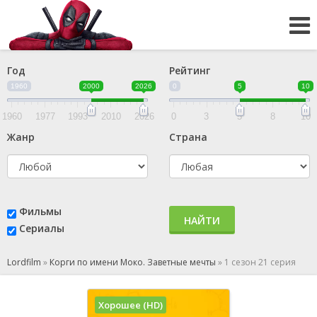
Год
Рейтинг
1960
2000
2026
0
5
10
1960
1977
1993
2010
2026
0
3
5
8
10
Жанр
Страна
Фильмы
НАЙТИ
Сериалы
Lordfilm
»
Корги по имени Моко. Заветные мечты
»
1 сезон 21 серия
Хорошее (HD)