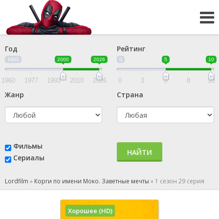
Год
Рейтинг
1960
2000
2026
0
5
10
1960
1977
1993
2010
2026
0
3
5
8
10
Жанр
Страна
Фильмы
НАЙТИ
Сериалы
Lordfilm
»
Корги по имени Моко. Заветные мечты
»
1 сезон 29 серия
Хорошее (HD)