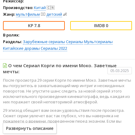
Режиссёр:
Производство:
Китай
🇨🇳
Жанр:
мультфильм
🧚‍♀️
детский
👶
7.8
0
В ролях:
Разделы:
Зарубежные сериалы
Сериалы
Мультсериалы
Китайские дорамы
Сериалы 2022
О чем Сериал Корги по имени Моко. Заветные
05.03.2025
мечты:
После просмотра 29 серии Корги по имени Моко. Заветные мечты
вы погрузитесь в захватывающий мир интриг и неожиданных
поворотов. Не упустите шанс следить за новой серией этого
исключительного произведения кинематографа, ведь каждая из
них поражает своей неповторимой атмосферой.
29 эпизод обещает вам океан удовольствия после просмотра.
Сюжет серии увлечет вас так глубоко, что вы наверняка не
пожалеете о времени, проведенном перед экраном. Если вы
жаждете наслаждаться онлайн этим сериалом в высоком
Развернуть описание
качестве HD, то ваш выбор будет весьма правильным. Каждый