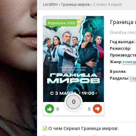
🎲 Игра
Lordfilm
»
Граница миров
»
2 сезон 4 серия
🎙 Концерт
👫 Мелод
Граница 
Хорошее (HD)
🕺 Мюзик
Granitsa mir
👨‍💻 Реал
🎤 Ток-шо
Год выхода:
🧙‍♀️ Фант
Режиссёр:
Производств
🏅 Церем
Жанр:
комед
В ролях:
Разделы:
Се
0
0
0
О чем Сериал Граница миров: