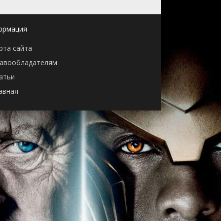
ормация
рта сайта
авообладателям
атьи
авная