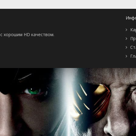
серия
2025
1 сезон 2
Серия 2
3 марта
серия
2025
Инф
1 сезон 1
Серия 1
3 марта
серия
2025
Ка
ы с хорошим HD качеством.
Пр
Ст
Гл