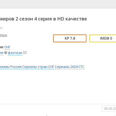
📖 История
🤪 Комедия
🎥 Короткометражка
🔪 Криминал
рама
🎼 Музыка
🧚‍♀️ Мультфильм
миров 2 сезон 4 серия в HD качестве
л
👨‍💼 Новости
🎒 Приключения
ov
ьное тв
👨‍👩‍👧‍👦 Семейный
⚽ Спорт
у
🤯 Триллер
😱 Ужасы
2024
7.8
0
астика
🤠 Фильм-нуар
🧝‍♂️ Фэнтези
о:
СНГ
ония
ия
🤪
фэнтези
🧝‍♂️
риалы
Россия
Сериалы стран СНГ
Сериалы 2024
СТС
05.03.2