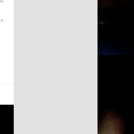
Не
ка
.