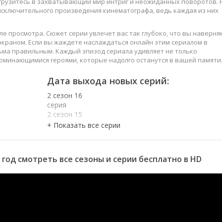
огрузитесь в захватывающий мир интриг и неожиданных поворотов. 
 исключительного произведения кинематографа, ведь каждая из них
е просмотра. Сюжет серии увлечет вас так глубоко, что вы наверня
краном. Если вы жаждете наслаждаться онлайн этим сериалом в
ьма правильным. Каждый эпизод сериала удивляет не только
оминающимися героями, которые надолго останутся в вашей памяти
слаждайтесь этим искусством, созданным великими мастерами
Дата выхода новых серий:
2 сезон 16
серия
2 сезон 15
серия
2 сезон 14
серия
2 сезон 13
 год смотреть все сезоны и серии бесплатно в HD
серия
2 сезон 12
серия
2 сезон 11
серия
2 сезон 10
серия