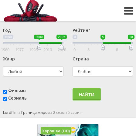
Год
Рейтинг
1960
2000
2026
0
5
10
1960
1977
1993
2010
2026
0
3
5
8
10
Жанр
Страна
Фильмы
НАЙТИ
Сериалы
Lordfilm
»
Граница миров
»
2 сезон 5 серия
Хорошее (HD)