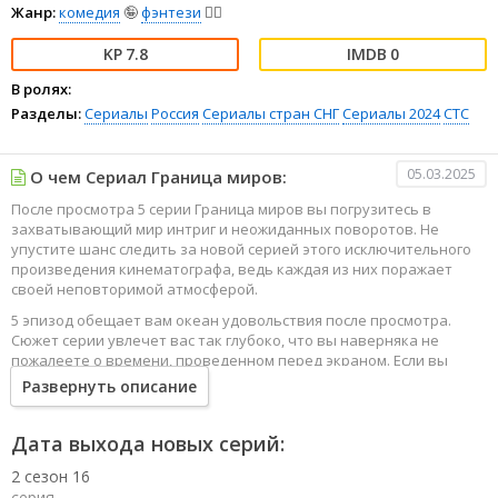
Жанр:
комедия
🤪
фэнтези
🧝‍♂️
7.8
0
В ролях:
Разделы:
Сериалы
Россия
Сериалы стран СНГ
Сериалы 2024
СТС
05.03.2025
О чем Сериал Граница миров:
После просмотра 5 серии Граница миров вы погрузитесь в
захватывающий мир интриг и неожиданных поворотов. Не
упустите шанс следить за новой серией этого исключительного
произведения кинематографа, ведь каждая из них поражает
своей неповторимой атмосферой.
5 эпизод обещает вам океан удовольствия после просмотра.
Сюжет серии увлечет вас так глубоко, что вы наверняка не
пожалеете о времени, проведенном перед экраном. Если вы
жаждете наслаждаться онлайн этим сериалом в высоком
Развернуть описание
качестве HD, то ваш выбор будет весьма правильным. Каждый
эпизод сериала удивляет не только захватывающими
событиями, но и яркими, запоминающимися героями, которые
Дата выхода новых серий:
надолго останутся в вашей памяти.
2 сезон 16
Погрузитесь в мир эмоций и приключений, наслаждайтесь этим
серия