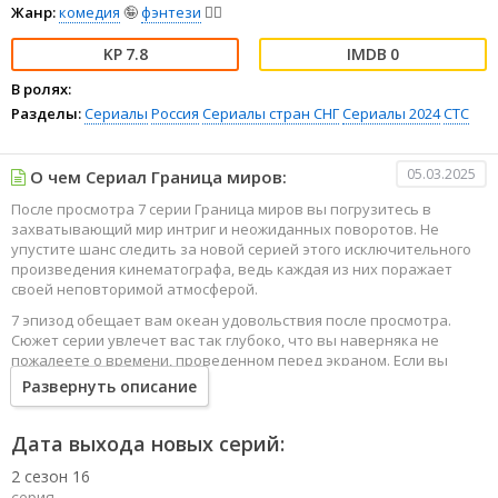
Жанр:
комедия
🤪
фэнтези
🧝‍♂️
7.8
0
В ролях:
Разделы:
Сериалы
Россия
Сериалы стран СНГ
Сериалы 2024
СТС
05.03.2025
О чем Сериал Граница миров:
После просмотра 7 серии Граница миров вы погрузитесь в
захватывающий мир интриг и неожиданных поворотов. Не
упустите шанс следить за новой серией этого исключительного
произведения кинематографа, ведь каждая из них поражает
своей неповторимой атмосферой.
7 эпизод обещает вам океан удовольствия после просмотра.
Сюжет серии увлечет вас так глубоко, что вы наверняка не
пожалеете о времени, проведенном перед экраном. Если вы
жаждете наслаждаться онлайн этим сериалом в высоком
Развернуть описание
качестве HD, то ваш выбор будет весьма правильным. Каждый
эпизод сериала удивляет не только захватывающими
событиями, но и яркими, запоминающимися героями, которые
Дата выхода новых серий:
надолго останутся в вашей памяти.
2 сезон 16
Погрузитесь в мир эмоций и приключений, наслаждайтесь этим
серия