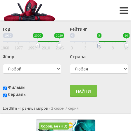
Год
Рейтинг
1960
2000
2026
0
5
10
1960
1977
1993
2010
2026
0
3
5
8
10
Жанр
Страна
Фильмы
НАЙТИ
Сериалы
Lordfilm
»
Граница миров
»
2 сезон 7 серия
Хорошее (HD)