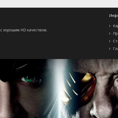
серия
2025
1 сезон 2
Серия 2
3 марта
серия
2025
Инф
1 сезон 1
Серия 1
3 марта
серия
2025
Ка
ы с хорошим HD качеством.
Пр
Ст
Гл