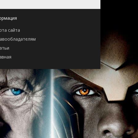
ормация
рта сайта
авообладателям
атьи
авная