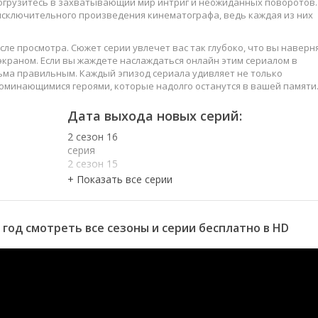
погрузитесь в захватывающий мир интриг и неожиданных поворотов.
 исключительного произведения кинематографа, ведь каждая из них
сле просмотра. Сюжет серии увлечет вас так глубоко, что вы наверн
краном. Если вы жаждете наслаждаться онлайн этим сериалом в
ьма правильным. Каждый эпизод сериала удивляет не только
оминающимися героями, которые надолго останутся в вашей памяти
слаждайтесь этим искусством, созданным великими мастерами
Дата выхода новых серий:
2 сезон 16
серия
2 сезон 15
серия
2 сезон 14
серия
2 сезон 13
 год смотреть все сезоны и серии бесплатно в HD
серия
2 сезон 12
серия
2 сезон 11
серия
2 сезон 10
серия