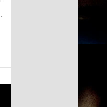
 Не
яка
.