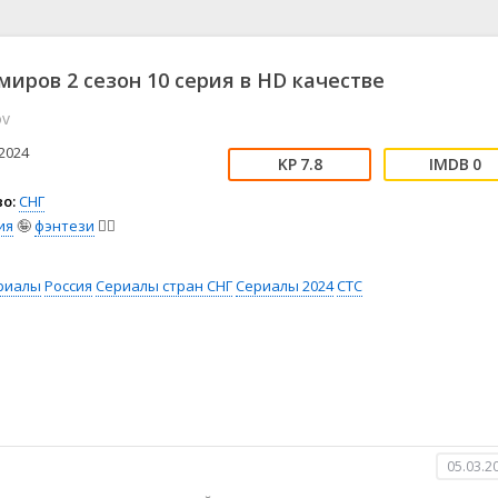
📖 История
🤪 Комедия
🎥 Короткометражка
🔪 Криминал
рама
🎼 Музыка
🧚‍♀️ Мультфильм
миров 2 сезон 10 серия в HD качестве
л
👨‍💼 Новости
🎒 Приключения
ov
ьное тв
👨‍👩‍👧‍👦 Семейный
⚽ Спорт
у
🤯 Триллер
😱 Ужасы
2024
7.8
0
астика
🤠 Фильм-нуар
🧝‍♂️ Фэнтези
о:
СНГ
ония
ия
🤪
фэнтези
🧝‍♂️
риалы
Россия
Сериалы стран СНГ
Сериалы 2024
СТС
05.03.2