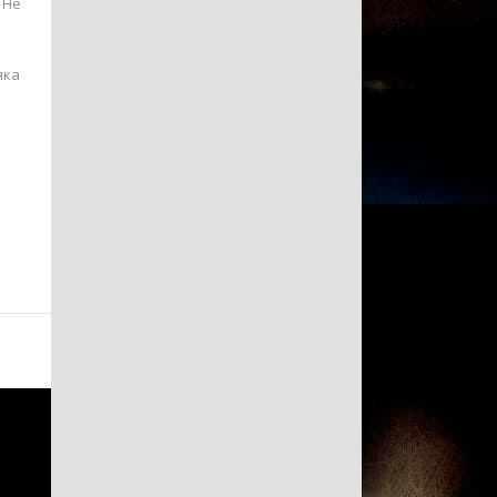
 Не
яка
.