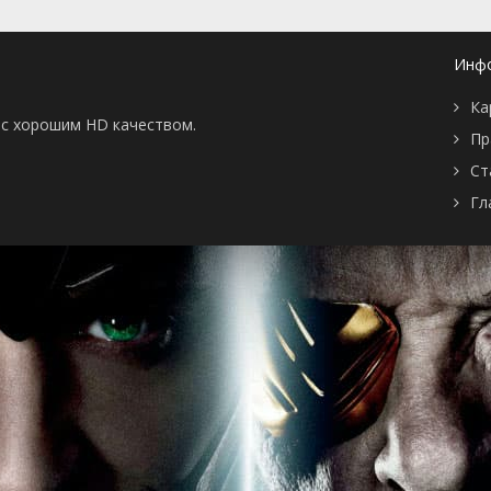
серия
2025
1 сезон 2
Серия 2
3 марта
серия
2025
Инф
1 сезон 1
Серия 1
3 марта
серия
2025
Ка
ы с хорошим HD качеством.
Пр
Ст
Гл