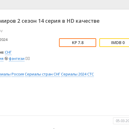
📖 История
🤪 Комедия
🎥 Короткометражка
🔪 Криминал
рама
🎼 Музыка
🧚‍♀️ Мультфильм
миров 2 сезон 14 серия в HD качестве
л
👨‍💼 Новости
🎒 Приключения
ov
ьное тв
👨‍👩‍👧‍👦 Семейный
⚽ Спорт
у
🤯 Триллер
😱 Ужасы
2024
7.8
0
астика
🤠 Фильм-нуар
🧝‍♂️ Фэнтези
о:
СНГ
ония
ия
🤪
фэнтези
🧝‍♂️
риалы
Россия
Сериалы стран СНГ
Сериалы 2024
СТС
05.03.2