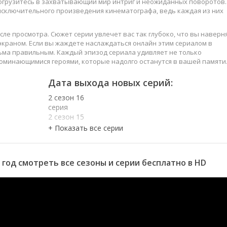
погрузитесь в захватывающий мир интриг и неожиданных поворотов.
 исключительного произведения кинематографа, ведь каждая из них
сле просмотра. Сюжет серии увлечет вас так глубоко, что вы наверн
краном. Если вы жаждете наслаждаться онлайн этим сериалом в
ьма правильным. Каждый эпизод сериала удивляет не только
оминающимися героями, которые надолго останутся в вашей памяти
слаждайтесь этим искусством, созданным великими мастерами
Дата выхода новых серий:
2 сезон 16
серия
2 сезон 15
серия
2 сезон 14
серия
2 сезон 13
 год смотреть все сезоны и серии бесплатно в HD
серия
2 сезон 12
серия
2 сезон 11
серия
2 сезон 10
серия