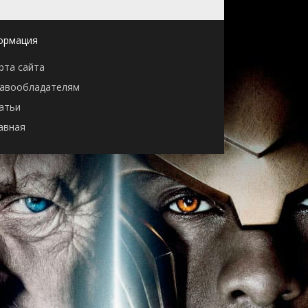
ормация
рта сайта
авообладателям
атьи
авная