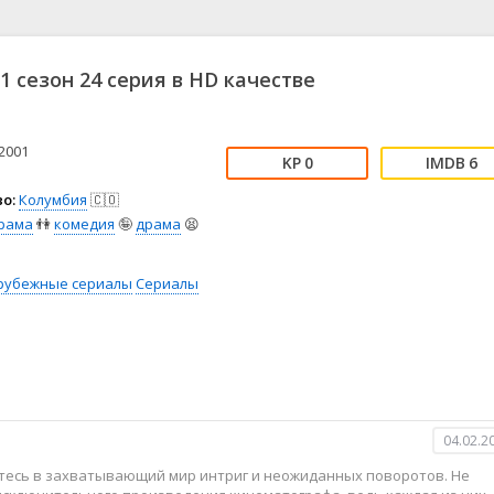
📖 История
🤪 Комедия
🎥 Короткометражка
🔪 Криминал
рама
🎼 Музыка
🧚‍♀️ Мультфильм
1 сезон 24 серия в HD качестве
л
👨‍💼 Новости
🎒 Приключения
ьное тв
👨‍👩‍👧‍👦 Семейный
⚽ Спорт
у
🤯 Триллер
😱 Ужасы
2001
0
6
астика
🤠 Фильм-нуар
🧝‍♂️ Фэнтези
о:
Колумбия
🇨🇴
ония
рама
👫
комедия
🤪
драма
😫
рубежные сериалы
Сериалы
04.02.2
итесь в захватывающий мир интриг и неожиданных поворотов. Не