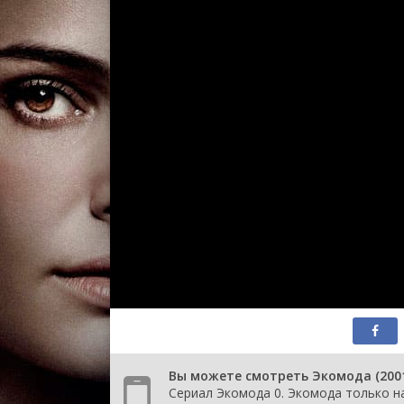
Вы можете смотреть Экомода (200
Сериал Экомода 0. Экомода только на