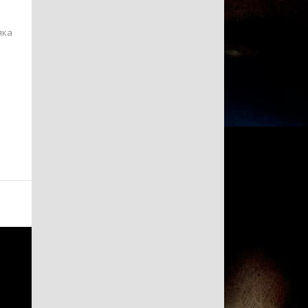
яка
.