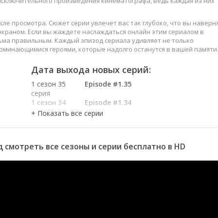
 исключительного произведения кинематографа, ведь каждая из них
сле просмотра. Сюжет серии увлечет вас так глубоко, что вы наверн
краном. Если вы жаждете наслаждаться онлайн этим сериалом в
ьма правильным. Каждый эпизод сериала удивляет не только
оминающимися героями, которые надолго останутся в вашей памяти
слаждайтесь этим искусством, созданным великими мастерами
Дата выхода новых серий:
1 сезон 35
Episode #1.35
серия
1 сезон 34
Episode #1.34
серия
1 сезон 33
Episode #1.33
серия
1 сезон 32
Episode #1.32
д смотреть все сезоны и серии бесплатно в HD
серия
1 сезон 31
Episode #1.31
серия
1 сезон 30
Episode #1.30
серия
1 сезон 29
Episode #1.29
серия
1 сезон 28
Episode #1.28