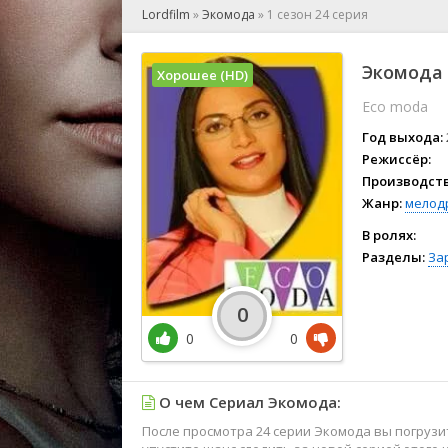
🎲 Игра
Lordfilm
»
Экомода
»
1 сезон 24 серия
🎙 Концерт
👫 Мелод
Экомода 
Хорошее (HD)
🕺 Мюзик
Eco moda
👨‍💻 Реал
🎤 Ток-шо
Год выхода:
🧙‍♀️ Фант
Режиссёр:
Производств
🏅 Церем
Жанр:
мелод
В ролях:
Разделы:
За
0
0
0
О чем Сериал Экомода:
После просмотра 24 серии Экомода вы погруз