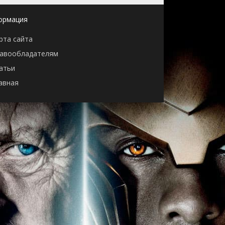
ормация
рта сайта
авообладателям
атьи
авная