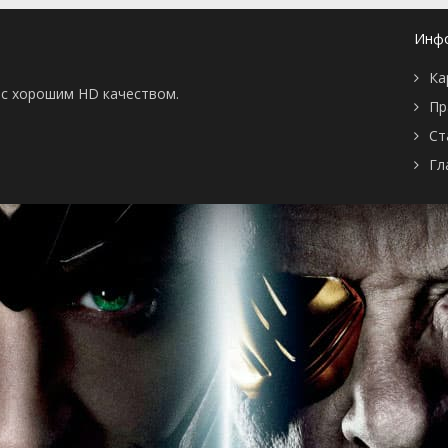
1 сезон 4
Episode #1.4
1 января
серия
2001
Инф
1 сезон 3
Episode #1.3
1 января
серия
2001
Ка
1 сезон 2
Episode #1.2
1 января
ы с хорошим HD качеством.
серия
2001
Пр
1 сезон 1
Episode #1.1
1 января
Ст
серия
2001
Гл