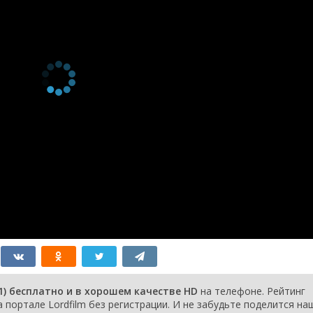
серия
1 сезон 27
Episode #1.27
серия
1 сезон 26
Episode #1.26
1 января
серия
2001
1 сезон 25
Episode #1.25
1 января
серия
2001
1 сезон 24
Episode #1.24
1 января
серия
2001
1 сезон 23
Episode #1.23
1 января
серия
2001
1 сезон 22
Episode #1.22
1 января
серия
2001
1 сезон 21
Episode #1.21
1 января
серия
2001
1 сезон 20
Episode #1.20
1 января
серия
2001
1 сезон 19
Episode #1.19
1 января
серия
2001
1 сезон 18
Episode #1.18
1 января
серия
2001
1 сезон 17
Episode #1.17
1 января
1) бесплатно и в хорошем качестве HD
на телефоне. Рейтинг
серия
2001
 портале Lordfilm без регистрации. И не забудьте поделится на
1 сезон 16
Episode #1.16
1 января