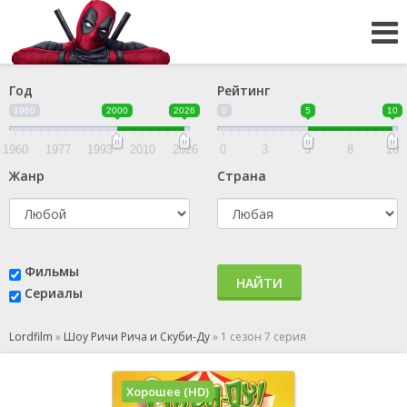
Год
Рейтинг
1960
2000
2026
0
5
10
1960
1977
1993
2010
2026
0
3
5
8
10
Жанр
Страна
Фильмы
НАЙТИ
Сериалы
Lordfilm
»
Шоу Ричи Рича и Скуби-Ду
»
1 сезон 7 серия
Хорошее (HD)