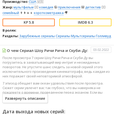
Производство:
США
🇺🇸
Жанр:
мультфильм
🧚‍♀️
комедия
🤪
приключения
🎒
детектив
🕵️‍♂️
семейный
👨‍👩‍👧‍👦
короткометражка
🎥
5.8
6.3
В ролях:
Разделы:
Зарубежные сериалы
Сериалы
Мультсериалы
Голливуд
03.02.2022
О чем Сериал Шоу Ричи Рича и Скуби-Ду:
После просмотра 7 серии Шоу Ричи Рича и Скуби-Ду вы
погрузитесь в захватывающий мир интриг и неожиданных
поворотов. Не упустите шанс следить за новой серией этого
исключительного произведения кинематографа, ведь каждая из
них поражает своей неповторимой атмосферой.
7 эпизод обещает вам океан удовольствия после просмотра.
Сюжет серии увлечет вас так глубоко, что вы наверняка не
пожалеете о времени, проведенном перед экраном. Если вы
жаждете наслаждаться онлайн этим сериалом в высоком
Развернуть описание
качестве HD, то ваш выбор будет весьма правильным. Каждый
эпизод сериала удивляет не только захватывающими
событиями, но и яркими, запоминающимися героями, которые
Дата выхода новых серий: