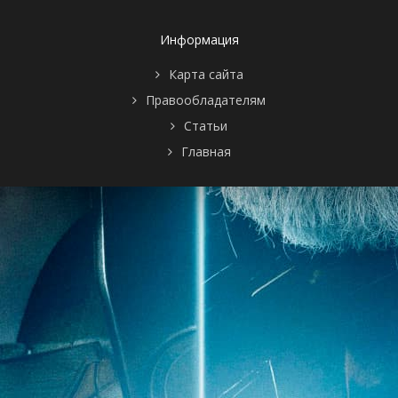
Dooby Guru/The
Sinsiter Sports
Spectacular/Scooby
Информация
and the
Bandit/It's No
Карта сайта
Giggling Matter
Правообладателям
1 сезон 12
A Fright at the
24 января
серия
Opera/Cave Boy
1981
Статьи
Richie/Robot
Главная
Ranch/Young
Irona/Surprised
Spies/The Great
Charity Train
Robbery
1 сезон 11
Dog Tag
17 января
серия
Scooby/Prankster
1981
Beware/Scooby
at the Center of
the
World/Clothes
Make the
Butler/Scooby's
Trip to
Ahz/Phantom of