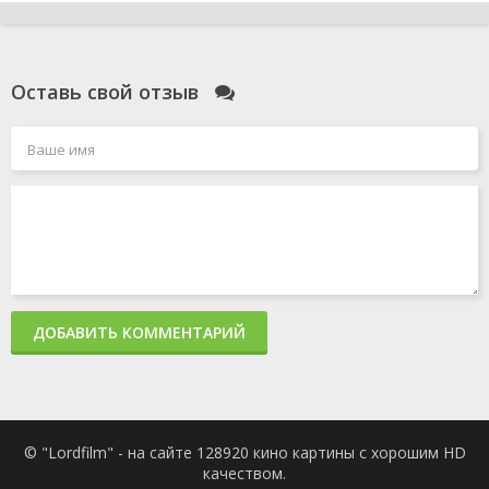
серия
from
1981
Atlantis/Richie of
the Round
Table/Excalibur
Оставь свой отзыв
Scooby/I Want
My
Mummy/Scooby
Saves the
World/Canine
Cadet
2 сезон 1
Scooby
19 сентября
серия
Nocchio/Space
1981
Shark/Lighthouse
Keeper
Scooby/The
Chef's Watch
ДОБАВИТЬ КОММЕНТАРИЙ
Dog/Scooby's
Roots/Schoolhouse
Romp
1 сезон 13
The Invasion of
31 января
серия
the Scooby
1981
© "Lordfilm" - на сайте 128920 кино картины с хорошим HD
Snatchers/Baseball
качеством.
Dollar/Scooby