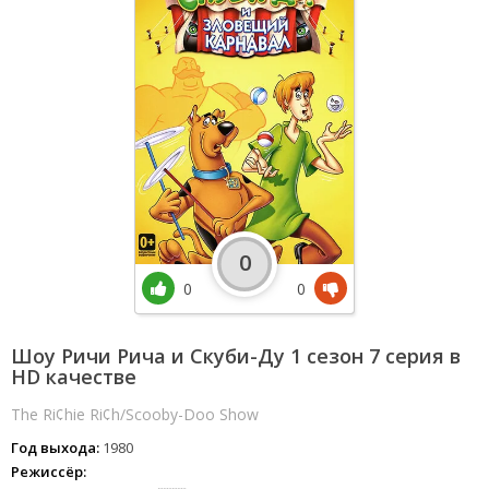
0
0
0
Шоу Ричи Рича и Скуби-Ду 1 сезон 7 серия в
HD качестве
The Ri¢hie Ri¢h/Scooby-Doo Show
Год выхода:
1980
Режиссёр: