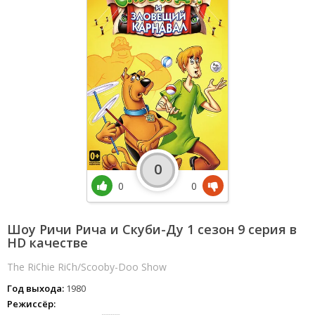
0
0
0
Шоу Ричи Рича и Скуби-Ду 1 сезон 9 серия в
HD качестве
The Ri¢hie Ri¢h/Scooby-Doo Show
Год выхода:
1980
Режиссёр: