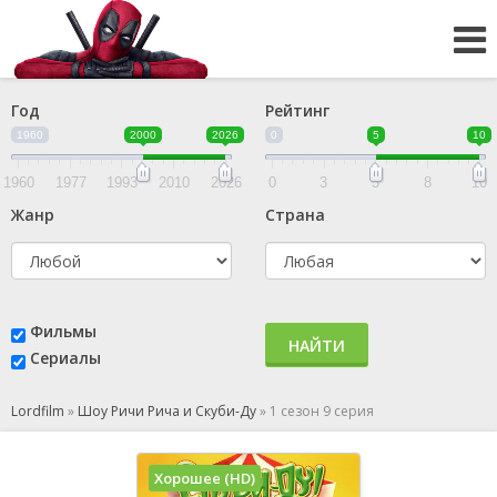
Год
Рейтинг
1960
2000
2026
0
5
10
1960
1977
1993
2010
2026
0
3
5
8
10
Жанр
Страна
Фильмы
НАЙТИ
Сериалы
Lordfilm
»
Шоу Ричи Рича и Скуби-Ду
»
1 сезон 9 серия
Хорошее (HD)