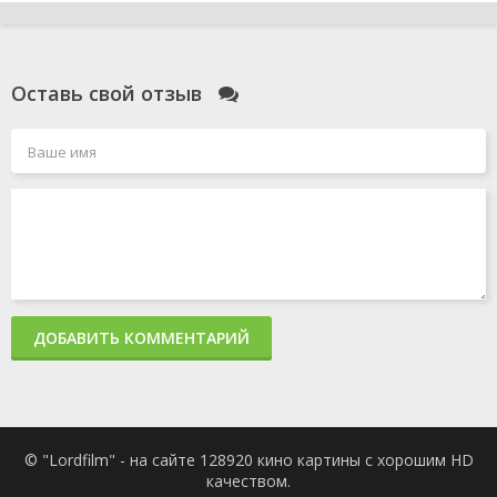
серия
from
1981
Atlantis/Richie of
the Round
Table/Excalibur
Оставь свой отзыв
Scooby/I Want
My
Mummy/Scooby
Saves the
World/Canine
Cadet
2 сезон 1
Scooby
19 сентября
серия
Nocchio/Space
1981
Shark/Lighthouse
Keeper
Scooby/The
Chef's Watch
ДОБАВИТЬ КОММЕНТАРИЙ
Dog/Scooby's
Roots/Schoolhouse
Romp
1 сезон 13
The Invasion of
31 января
серия
the Scooby
1981
© "Lordfilm" - на сайте 128920 кино картины с хорошим HD
Snatchers/Baseball
качеством.
Dollar/Scooby