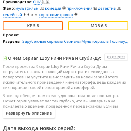
Производство:
США
🇺🇸
Жанр:
мультфильм
🧚‍♀️
комедия
🤪
приключения
🎒
детектив
🕵️‍♂️
семейный
👨‍👩‍👧‍👦
короткометражка
🎥
5.8
6.3
В ролях:
Разделы:
Зарубежные сериалы
Сериалы
Мультсериалы
Голливуд
03.02.2022
О чем Сериал Шоу Ричи Рича и Скуби-Ду:
После просмотра 9 серии Шоу Ричи Рича и Скуби-Ду вы
погрузитесь в захватывающий мир интриг и неожиданных
поворотов. Не упустите шанс следить за новой серией этого
исключительного произведения кинематографа, ведь каждая из
них поражает своей неповторимой атмосферой.
9 эпизод обещает вам океан удовольствия после просмотра.
Сюжет серии увлечет вас так глубоко, что вы наверняка не
пожалеете о времени, проведенном перед экраном. Если вы
жаждете наслаждаться онлайн этим сериалом в высоком
Развернуть описание
качестве HD, то ваш выбор будет весьма правильным. Каждый
эпизод сериала удивляет не только захватывающими
событиями, но и яркими, запоминающимися героями, которые
Дата выхода новых серий: