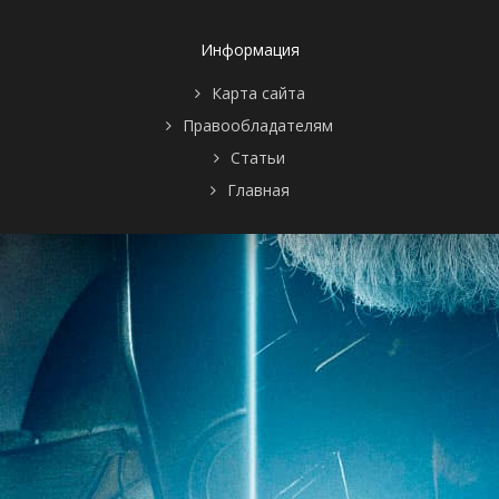
Dooby Guru/The
Sinsiter Sports
Spectacular/Scooby
Информация
and the
Bandit/It's No
Карта сайта
Giggling Matter
Правообладателям
1 сезон 12
A Fright at the
24 января
серия
Opera/Cave Boy
1981
Статьи
Richie/Robot
Главная
Ranch/Young
Irona/Surprised
Spies/The Great
Charity Train
Robbery
1 сезон 11
Dog Tag
17 января
серия
Scooby/Prankster
1981
Beware/Scooby
at the Center of
the
World/Clothes
Make the
Butler/Scooby's
Trip to
Ahz/Phantom of