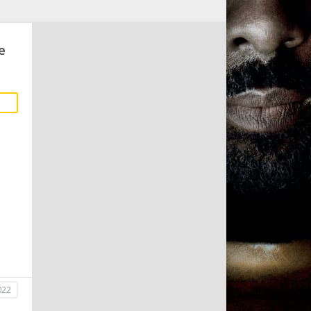
е
022