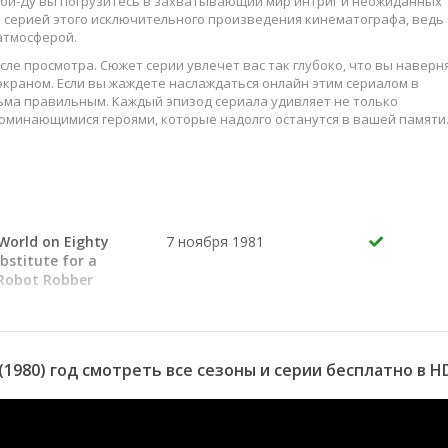
куби-Ду вы погрузитесь в захватывающий мир интриг и неожиданных
й серией этого исключительного произведения кинематографа, ведь
атмосферой.
сле просмотра. Сюжет серии увлечет вас так глубоко, что вы наверн
краном. Если вы жаждете наслаждаться онлайн этим сериалом в
ьма правильным. Каждый эпизод сериала удивляет не только
оминающимися героями, которые надолго останутся в вашей памяти
слаждайтесь этим искусством, созданным великими мастерами
World on Eighty
7 ноября 1981
bstitute for a
Robot Robber
by/Dog
31 октября 1981
gfoot/Carnival
nd the
 Day the Estate
(1980) год смотреть все сезоны и серии бесплатно в H
by/Money
24 октября 1981
e Scooby/Mischief
 Scooby/An Ordinary