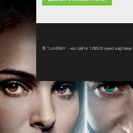
1 сезон 8 серия
South Seas Sc
Mountain/Scoo
Miss/Poor Littl
Richbillies/Ala
Coward/Chow
1 сезон 7 серия
Waxworld/The 
in the World/S
Wonderland/Wh
© "Lordfilm" - на сайте 128920 кино картин
Big Bad Bug/Sc
Birthday/Count
1 сезон 6 серия
Scooby's Fun 
Abominable S
Witch/Miss Rob
Scooby and th
Knight/Constr
1 сезон 5 серия
Scooby's Bull 
Demona/Scoob
West/Chef's Su
the Jungle/Th
1 сезон 4 серия
Scooby's Three
Circus/The Ka
Hop/Scooby's F
Wash/Long Joh