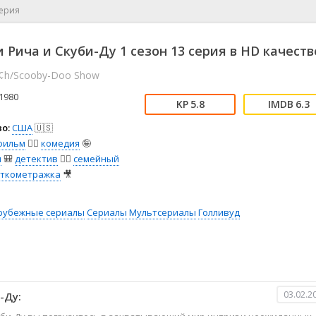
📖 История
🤪 Комедия
серия
🎥 Короткометражка
🔪 Криминал
рама
🎼 Музыка
🧚‍♀️ Мультфильм
 Рича и Скуби-Ду 1 сезон 13 серия в HD качеств
л
👨‍💼 Новости
🎒 Приключения
Ri¢h/Scooby-Doo Show
ьное тв
👨‍👩‍👧‍👦 Семейный
⚽ Спорт
у
🤯 Триллер
😱 Ужасы
1980
5.8
6.3
астика
🤠 Фильм-нуар
🧝‍♂️ Фэнтези
о:
США
🇺🇸
ония
фильм
🧚‍♀️
комедия
🤪
я
🎒
детектив
🕵️‍♂️
семейный
откометражка
🎥
рубежные сериалы
Сериалы
Мультсериалы
Голливуд
03.02.2
-Ду: