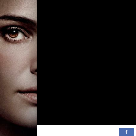
Day
2 сезон 5 серия
Scooby-Doo 20
Rock Scooby/K
Five/Chilly Dog
2 сезон 4 серия
Backstage Sco
Talent/Scooby
Mystery/Villia
Incorporated/
Scooby/Bye-By
2 сезон 3 серия
Scooby Dooby
Island/Ricksha
Stranger than 
Luck of the Ir
Easy
2 сезон 2 серия
Scooby's Esca
Atlantis/Richi
Table/Excalib
Mummy/Scooby
World/Canine 
2 сезон 1 серия
Scooby Nocchi
Shark/Lightho
Scooby/The Ch
Dog/Scooby's 
Romp