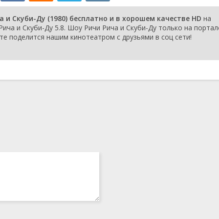
f the Scooby
31 января 1981
ball Dollar/Scooby
 и Скуби-Ду (1980) бесплатно и в хорошем качестве HD
на
e Sinsiter Sports
ича и Скуби-Ду 5.8. Шоу Ричи Рича и Скуби-Ду только на портал
cooby and the
дьте поделится нашим кинотеатром с друзьями в соц сети!
 Giggling Matter
e Opera/Cave Boy
24 января 1981
Ranch/Young
d Spies/The Great
 Robbery
y/Prankster
17 января 1981
 at the Center of
thes Make the
s Trip to
f the Movies
y/T.V.
10 января 1981
man
earing
onlight
Most Unforgetable
/Wiped Out/Soggy
3 января 1981
lcome Uncle
by Gumbo/Disaster