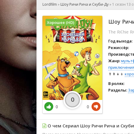
🎲 Игра
Lordfilm
»
Шоу Ричи Рича и Скуби-Ду
»
1 сезон 13 
🎙 Концерт
👫 Мелод
Шоу Ричи
Хорошее (HD)
🕺 Мюзик
The Ri¢hie 
👨‍💻 Реал
🎤 Ток-шо
Год выхода:
🧙‍♀️ Фант
Режиссёр:
Производств
🏅 Церем
Жанр:
мульт
приключени
👨‍👩‍👧‍👦
кор
В ролях:
Разделы:
За
0
0
0
О чем Сериал Шоу Ричи Рича и Скуби