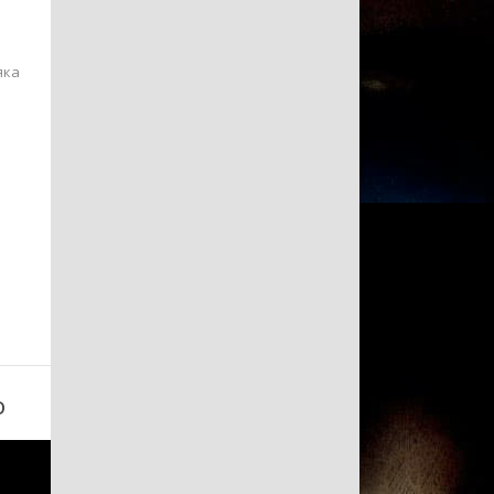
яка
.
D