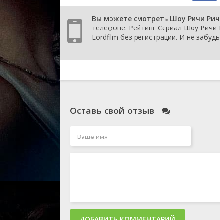
1 сезон 13 серия
The Invasion o
Snatchers/Base
Вы можете смотреть Шоу Ричи Рича
Dooby Guru/Th
телефоне. Рейтинг Сериал Шоу Ричи Р
Spectacular/S
Lordfilm без регистрации. И не забу
Bandit/It's No
1 сезон 12 серия
A Fright at th
Richie/Robot 
Irona/Surprise
Charity Train
1 сезон 11 серия
Dog Tag Scoob
Beware/Scooby
the World/Clo
Оставь свой отзыв
Butler/Scooby'
Ahz/Phantom o
1 сезон 10 серия
Way Out Scoob
Dollar/Strong
Scooby/Disapp
Dignitaries/Mo
Madness/The 
Butler
1 сезон 9 серия
Et Tu, Scoob?
Bog Scooby/We
Cautious/Scoo
ДОБАВИТЬ КОММЕНТАРИЙ
Master