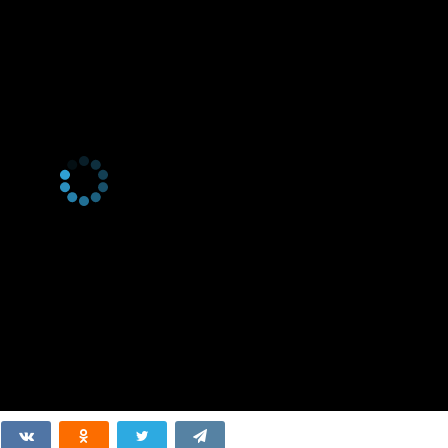
00/Rich Mice/Punk
17 октября 1981
ing Bee/Canine to
oby/A Special
10 октября 1981
's House of
ns
Sweet Dreams
e Baby
 Goo/Voodoo
3 октября 1981
w Scooby/Tooth Is
Fiction/Scooby's
ish/Butlering Made
pe from
26 сентября 1981
e of the Round
ur Scooby/I Want My
 Saves the
Cadet
o/Space
19 сентября 1981
use Keeper
ef's Watch
Roots/Schoolhouse