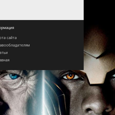
ормация
рта сайта
авообладателям
атьи
авная