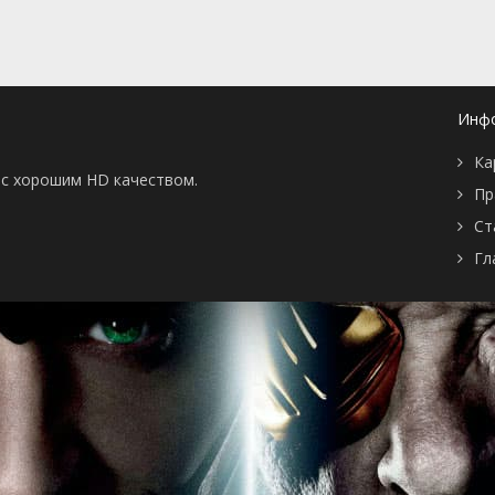
are/Mystery
27 декабря 1980
by's Swiss
e
skan King
hound
Инф
Greatest Invention
20 декабря 1980
cooby in
Ка
o's Afraid of the
ы с хорошим HD качеством.
rappy's
Пр
erfeit Dollar
Ст
Zone/The
13 декабря 1980
now Plan/Swamp
Гл
ot America/Sir
e Black
ucto
Fright/Irona Versus
6 декабря 1980
y Ghosts
rprise/A Bungle in
e Snow Bounders
 Ding-A-Ling
29 ноября 1980
ngaroo
antastic Island/Car
n Scrappy/The Blur