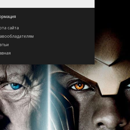
ормация
рта сайта
авообладателям
атьи
авная