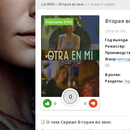
🎲 Игра
Lordfilm
»
Вторая во мне
»
1 сезон 5 серия
🎙 Концерт
👫 Мелод
Вторая в
Хорошее (HD)
🕺 Мюзик
Otra en mi
👨‍💻 Реал
🎤 Ток-шо
Год выхода:
🧙‍♀️ Фант
Режиссёр:
Производств
🏅 Церем
Жанр:
мелод
🧝‍♂️
В ролях:
Разделы:
За
0
0
0
О чем Сериал Вторая во мне: