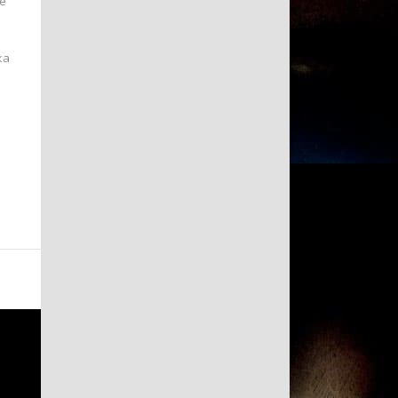
е
ка
.