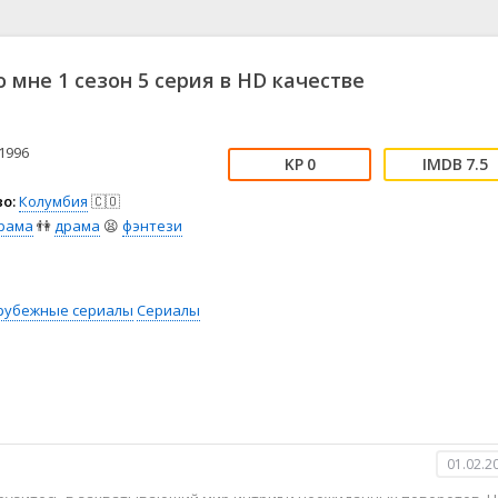
📖 История
🤪 Комедия
🎥 Короткометражка
🔪 Криминал
рама
🎼 Музыка
🧚‍♀️ Мультфильм
о мне 1 сезон 5 серия в HD качестве
л
👨‍💼 Новости
🎒 Приключения
ьное тв
👨‍👩‍👧‍👦 Семейный
⚽ Спорт
у
🤯 Триллер
😱 Ужасы
1996
0
7.5
астика
🤠 Фильм-нуар
🧝‍♂️ Фэнтези
о:
Колумбия
🇨🇴
ония
рама
👫
драма
😫
фэнтези
рубежные сериалы
Сериалы
01.02.2