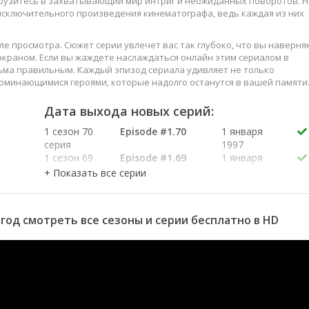
грузитесь в захватывающий мир интриг и неожиданных поворотов. Н
 исключительного произведения кинематографа, ведь каждая из них
е просмотра. Сюжет серии увлечет вас так глубоко, что вы наверня
краном. Если вы жаждете наслаждаться онлайн этим сериалом в
ьма правильным. Каждый эпизод сериала удивляет не только
оминающимися героями, которые надолго останутся в вашей памяти
слаждайтесь этим искусством, созданным великими мастерами
Дата выхода новых серий:
1 сезон 70
Episode #1.70
1 января
серия
1997
1 сезон 69
Episode #1.69
1 января
серия
1997
1 сезон 68
Episode #1.68
1 января
серия
1997
1 сезон 67
Episode #1.67
1 января
 год смотреть все сезоны и серии бесплатно в HD
серия
1997
1 сезон 66
Episode #1.66
1 января
серия
1997
1 сезон 65
Episode #1.65
1 января
серия
1997
1 сезон 64
Episode #1.64
1 января
серия
1997