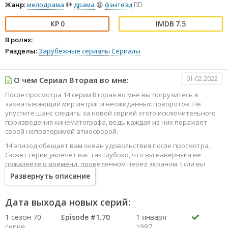
Жанр:
мелодрама
👫
драма
😫
фэнтези
🧝‍♂️
0
7.5
В ролях:
Разделы:
Зарубежные сериалы
Сериалы
01.02.2022
О чем Сериал Вторая во мне:
После просмотра 14 серии Вторая во мне вы погрузитесь в
захватывающий мир интриг и неожиданных поворотов. Не
упустите шанс следить за новой серией этого исключительного
произведения кинематографа, ведь каждая из них поражает
своей неповторимой атмосферой.
14 эпизод обещает вам океан удовольствия после просмотра.
Сюжет серии увлечет вас так глубоко, что вы наверняка не
пожалеете о времени, проведенном перед экраном. Если вы
жаждете наслаждаться онлайн этим сериалом в высоком
Развернуть описание
качестве HD, то ваш выбор будет весьма правильным. Каждый
эпизод сериала удивляет не только захватывающими
событиями, но и яркими, запоминающимися героями, которые
Дата выхода новых серий:
надолго останутся в вашей памяти.
1 сезон 70
Episode #1.70
1 января
Погрузитесь в мир эмоций и приключений, наслаждайтесь этим
серия
1997