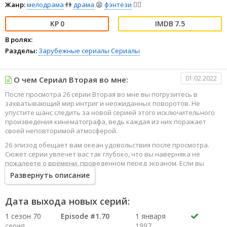
Жанр:
мелодрама
👫
драма
😫
фэнтези
🧝‍♂️
0
7.5
В ролях:
Разделы:
Зарубежные сериалы
Сериалы
01.02.2022
О чем Сериал Вторая во мне:
После просмотра 26 серии Вторая во мне вы погрузитесь в
захватывающий мир интриг и неожиданных поворотов. Не
упустите шанс следить за новой серией этого исключительного
произведения кинематографа, ведь каждая из них поражает
своей неповторимой атмосферой.
26 эпизод обещает вам океан удовольствия после просмотра.
Сюжет серии увлечет вас так глубоко, что вы наверняка не
пожалеете о времени, проведенном перед экраном. Если вы
жаждете наслаждаться онлайн этим сериалом в высоком
Развернуть описание
качестве HD, то ваш выбор будет весьма правильным. Каждый
эпизод сериала удивляет не только захватывающими
событиями, но и яркими, запоминающимися героями, которые
Дата выхода новых серий:
надолго останутся в вашей памяти.
1 сезон 70
Episode #1.70
1 января
Погрузитесь в мир эмоций и приключений, наслаждайтесь этим
серия
1997