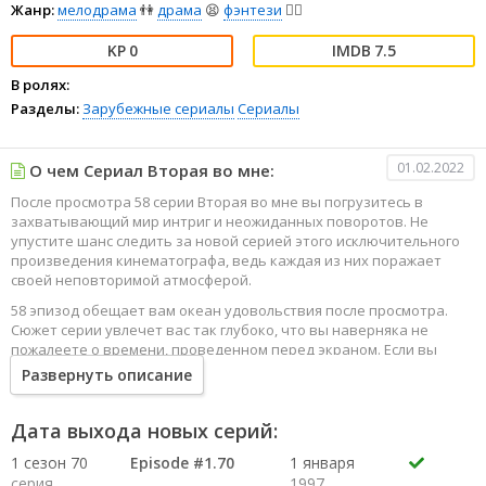
Жанр:
мелодрама
👫
драма
😫
фэнтези
🧝‍♂️
0
7.5
В ролях:
Разделы:
Зарубежные сериалы
Сериалы
01.02.2022
О чем Сериал Вторая во мне:
После просмотра 58 серии Вторая во мне вы погрузитесь в
захватывающий мир интриг и неожиданных поворотов. Не
упустите шанс следить за новой серией этого исключительного
произведения кинематографа, ведь каждая из них поражает
своей неповторимой атмосферой.
58 эпизод обещает вам океан удовольствия после просмотра.
Сюжет серии увлечет вас так глубоко, что вы наверняка не
пожалеете о времени, проведенном перед экраном. Если вы
жаждете наслаждаться онлайн этим сериалом в высоком
Развернуть описание
качестве HD, то ваш выбор будет весьма правильным. Каждый
эпизод сериала удивляет не только захватывающими
событиями, но и яркими, запоминающимися героями, которые
Дата выхода новых серий:
надолго останутся в вашей памяти.
1 сезон 70
Episode #1.70
1 января
Погрузитесь в мир эмоций и приключений, наслаждайтесь этим
серия
1997