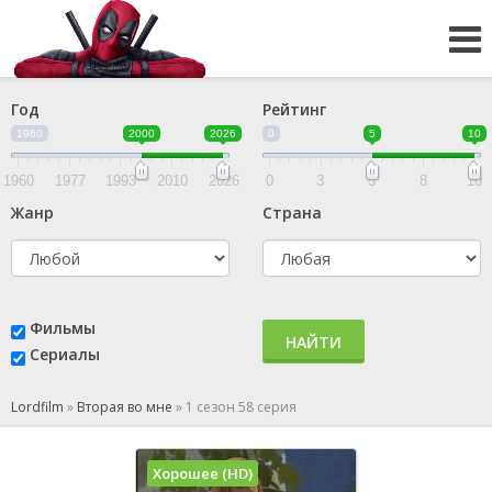
Год
Рейтинг
1960
2000
2026
0
5
10
1960
1977
1993
2010
2026
0
3
5
8
10
Жанр
Страна
Фильмы
НАЙТИ
Сериалы
Lordfilm
»
Вторая во мне
»
1 сезон 58 серия
Хорошее (HD)