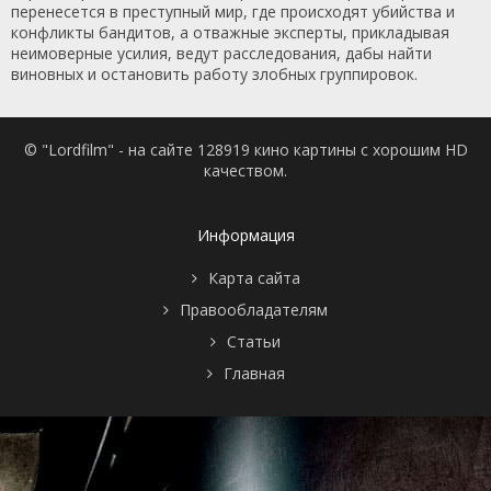
перенесется в преступный мир, где происходят убийства и
конфликты бандитов, а отважные эксперты, прикладывая
неимоверные усилия, ведут расследования, дабы найти
виновных и остановить работу злобных группировок.
© "Lordfilm" - на сайте 128919 кино картины с хорошим HD
качеством.
Информация
Карта сайта
Правообладателям
Статьи
Главная