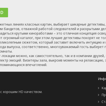
📖 История
🤪 Комедия
🎥 Короткометражка
🔪 Криминал
HD
рама
🎼 Музыка
🧚‍♀️ Мультфильм
л
👨‍💼 Новости
🎒 Приключения
жетных линиях классных картин, выбирает шикарные детективы, 
ьное тв
👨‍👩‍👧‍👦 Семейный
⚽ Спорт
и бандитов, отважной работой следователей и раскрытыми дел
у
🤯 Триллер
😱 Ужасы
ладиться крутыми киноработами – это отличная концепция осве
астика
🤠 Фильм-нуар
🧝‍♂️ Фэнтези
 огромный каталог, при этом лучшие детективы покорят не то
еликолепным сюжетом, который заставит включить интуицию и 
ония
года выпуска, соответственно, многоуважаемый гость выберет 
комнаты.
-локации можно, как самостоятельно, так и в компании друзей,
ктр эмоций. Визитеры зала, выкроив моменты на релаксацию, 
запоминающихся впечатлений.
Инф
Ка
ы с хорошим HD качеством.
Пр
Ст