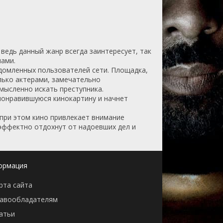
ведь данный жанр всегда заинтересует, так
ами.
домленных пользователей сети. Площадка,
лько актерами, замечательно
мысленно искать преступника.
понравившуюся кинокартину и начнет
 при этом кино привлекает внимание
эффектно отдохнут от надоевших дел и
ормация
рта сайта
авообладателям
атьи