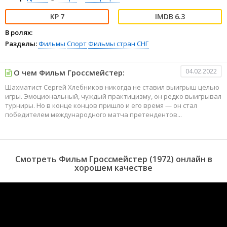
7
6.3
В ролях:
Разделы:
Фильмы
Спорт
Фильмы стран СНГ
04.02.2022
О чем Фильм Гроссмейстер:
Шахматист Сергей Хлебников никогда не ставил выигрыш целью
игры. Эмоциональный, чуждый практицизму, он редко выигрывал
турниры. Но в конце концов пришло и его время — он стал
победителем международного матча претендентов...
Смотреть Фильм Гроссмейстер (1972) онлайн в
хорошем качестве