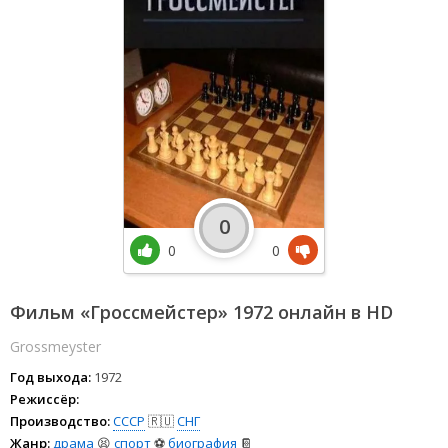
0
0
0
Фильм «Гроссмейстер» 1972 онлайн в HD
Grossmeyster
Год выхода:
1972
Режиссёр:
Производство:
СССР
🇷🇺
СНГ
Жанр:
драма
😫
спорт
⚽
биография
📔