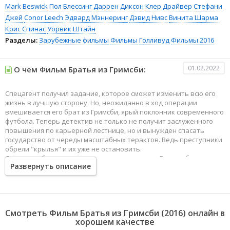
Mark Beswick
Пол Блессинг
Даррен Диксон
Клер Драйвер
Стефани
Джей
Conor Leech
Эдвард Мэннеринг
Дэвид Нивс
Винита Шарма
Крис Спинас
Уорвик Штайн
Разделы:
Зарубежные фильмы
Фильмы
Голливуд
Фильмы 2016
01.02.2022
О чем Фильм Братья из Гримсби:
Спецагент получил задание, которое сможет изменить всю его
жизнь в лучшую сторону. Но, неожиданно в ход операции
вмешивается его брат из Гримсби, ярый поклонник современного
футбола. Теперь детектив не только не получит заслуженного
повышения по карьерной лестнице, но и вынужден спасать
государство от череды масштабных терактов. Ведь преступники
обрели "крылья" и их уже не остановить.
Спецагент берется за невыполнимую миссию. Ему необходимо
Развернуть описание
спасти от опасности своего родственника, который появился
словно гром среди ясного неба. Плюс ко всему прочему,
руководство очень опечалено провалом секретной операции.
Нужно серьезно попотеть, чтобы реабилитироваться в глазах
коллег, а особенно руководящего звена.
Смотреть Фильм Братья из Гримсби (2016) онлайн в
хорошем качестве