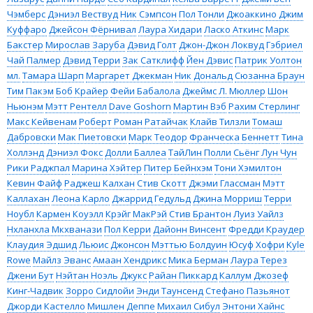
Чэмберс
Дэниэл Вествуд
Ник Сэмпсон
Пол Тонли
Джоаккино Джим
Куффаро
Джейсон Фёрнивал
Лаура Хидари
Ласко Аткинс
Марк
Бакстер
Мирослав Заруба
Дэвид Голт
Джон-Джон Локвуд
Гэбриел
Чай Палмер
Дэвид Терри
Зак Сатклифф
Йен Дэвис
Патрик Уолтон
мл.
Тамара Шарп
Маргарет Джекман
Ник Дональд
Сюзанна Браун
Тим Пакэм
Боб Крайер
Фейи Бабалола
Джеймс Л. Мюллер
Шон
Ньюнэм
Мэтт Рентелл
Dave Goshorn
Мартин Вэб
Рахим Стерлинг
Макс Кейвенам
Роберт Роман Ратайчак
Клайв Тилзли
Томаш
Дабровски
Мак Пиетовски
Марк Теодор
Франческа Беннетт
Тина
Холлэнд
Дэниэл Фокс
Долли Баллеа
ТайЛин Полли
Сьёнг Лун Чун
Рики Раджпал
Марина Хэйтер
Питер Бейнхэм
Тони Хэмилтон
Кевин Файф
Раджеш Калхан
Стив Скотт
Джэми Глассман
Мэтт
Каллахан
Леона Карло
Джаррид Гедульд
Джина Морриш
Терри
Ноубл
Кармен Коуэлл
Крэйг МакРэй
Стив Брантон
Луиз Уайлз
Нхланхла Мкхванази
Пол Керри
Дайонн Винсент
Фредди Краудер
Клаудия Эдшид
Льюис Джонсон
Мэттью Болдуин
Юсуф Хофри
Kyle
Rowe
Майлз Эванс
Амаан Хендрикс
Мика Берман
Лаура Терез
Джени Бут
Нэйтан Ноэль Джукс
Райан Пиккард
Каллум Джозеф
Кинг-Чадвик
Зорро Сидлойи
Энди Таунсенд
Стефано Пазьянот
Джорди Кастелло
Мишлен Деппе
Михаил Сибул
Энтони Хайнс