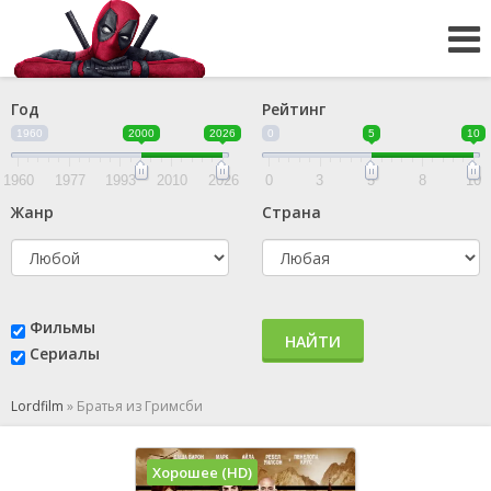
Год
Рейтинг
1960
2000
2026
0
5
10
1960
1977
1993
2010
2026
0
3
5
8
10
Жанр
Страна
Фильмы
НАЙТИ
Сериалы
Lordfilm
»
Братья из Гримсби
Хорошее (HD)