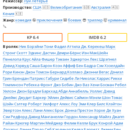
Режиссёр:
Луи Летерье
Производство:
США
🇺🇸
Великобритания
🇬🇧
Австралия
🇦🇺
Кения
🇰🇪
Жанр:
комедия
🤪
приключения
🎒
боевик
😎
триллер
🤯
криминал
🔪
6.4
6.2
В ролях:
Ник Борэйни
Тони Фадил
Аттила Дж. Керекеш
Марк
Стронг
Скотт Эдкинс
Дастин Демри-Бёрнс
Иэн МакШейн
Пенелопа Крус
Айла Фишер
Тэмзин Эджертон
Лекс Шрэпнел
Дэвид Хэрвуд
Саша Барон Коэн
Аффиф Бен Бадра
Сэм Хэзелдайн
Рори Кинэн
Джон Томсон
Бернард Коллако
Джонни Вегас
Дэниэл
Грин
Брендан Патрикс
Габури Сидибе
Ли Николас Харрис
Рикки
Томлинсон
Ребекка Фронт
Джо Бобин
Джо Ваз
Хени Босман
Ребел
Уилсон
Джон Брэдли
Баркхад Абди
Аннабелль Уоллис
Дэвид
Джеймс
Джудит Баркер
Эйлин Дейвис
Саймон Мэнли
Шон Томас
Шэйн Сэлтер
Роберт Уилфорт
Алекс Лоу
Эми Клер Билс
Клэйтон
Эвертсон
Алекс Лани
Алекс Брок
Донна Престон
Хорхе Де Хуан
Сэм Редфорд
Давид Манганелли
Гордон Александр
Майлз Джапп
Райан Крюгер
Мартин Мейджер
Фелим Келли
Брук Конрой
Адам
Лазарус
Данни Пардо
Себ Кардинал
Келва Барретт
Джеми Бен