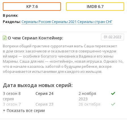
7.6
6.7
В ролях:
Разделы:
Сериалы
Россия
Сериалы 2021
Сериалы стран СНГ
01.02.2022
О чем Сериал Контейнер:
Вопреки общей практике суррогатная мать Саша переезжает
в дом своих заказчиков и оказывается в совершенно чуждом
ей мире — особняке богатого чиновника Вадима и его жены
Марины. Саша для них — «контейнер», новая игрушка. Однако то,
что в начале казалось заботой о будущем ребенке, вскоре
оборачивается испытаниями для каждого из жильцов.
Дата выхода новых серий:
3 сезон 8
Серия 24
2 ноября
серия
2023
3 сезон 7
Серия 23
26 октября
серия
2023
3 сезон 6
Серия 22
19 октября
серия
2023
3 сезон 5
Серия 21
12 октября