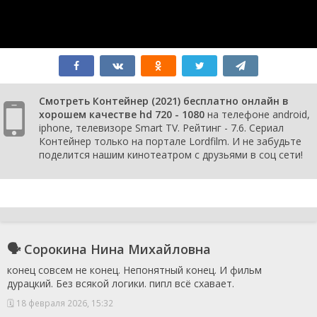
2 сезон 2
Серия 10
15 сентября
серия
2022
2 сезон 1
Серия 9
8 сентября
серия
2022
2 сезон 0
Фильм о фильме
3 ноября
серия
2022
1 сезон 8
Серия 8
21 октября
серия
2021
Смотреть Контейнер (2021) бесплатно онлайн в
1 сезон 7
Серия 7
14 октября
хорошем качестве hd 720 - 1080
на телефоне android,
серия
2021
iphone, телевизоре Smart TV. Рейтинг - 7.6. Сериал
1 сезон 6
Серия 6
7 октября
Контейнер только на портале Lordfilm. И не забудьте
серия
2021
поделится нашим кинотеатром с друзьями в соц сети!
1 сезон 5
Серия 5
30 сентября
серия
2021
1 сезон 4
Серия 4
23 сентября
серия
2021
1 сезон 3
Серия 3
16 сентября
серия
2021
1 сезон 2
Серия 2
9 сентября
🗣 Сорокина Нина Михайловна
серия
2021
конец совсем не конец. Непонятный конец. И фильм
1 сезон 1
Серия 1
9 сентября
дурацкий. Без всякой логики. пипл всё схавает.
серия
2021
1 сезон 0
Фильм о фильме
28 октября
🗓 18 февраля 2026, 15:32
серия
2021