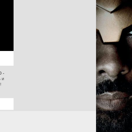
 -
 и
!