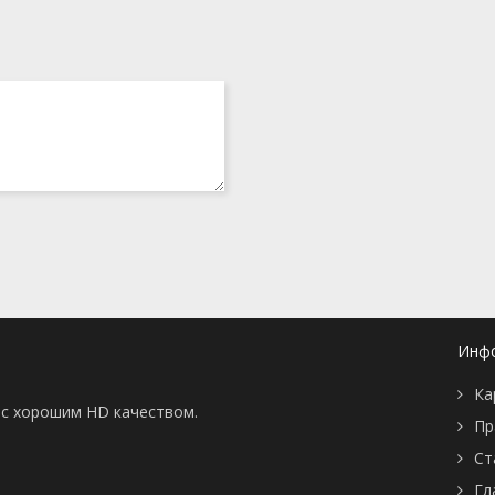
Инф
Ка
ы с хорошим HD качеством.
Пр
Ст
Гл