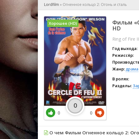
🎲 Игра
Lordfilm
»
Огненное кольцо 2: Огонь и сталь
🎙 Концерт
👫 Мелод
Фильм «О
Хорошее (HD)
🕺 Мюзик
HD
👨‍💻 Реал
Ring of Fire I
🎤 Ток-шо
Год выхода:
🧙‍♀️ Фант
Режиссёр:
🏅 Церем
Производств
Жанр:
драма
В ролях:
Разделы:
За
0
0
0
О чем Фильм Огненное кольцо 2: Ого