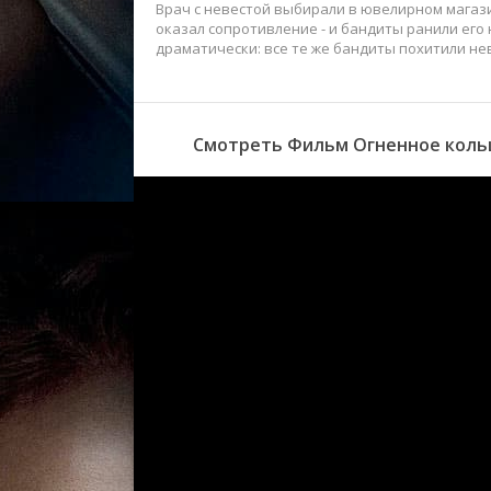
Врач с невестой выбирали в ювелирном магази
оказал сопротивление - и бандиты ранили его
драматически: все те же бандиты похитили нев
Смотреть Фильм Огненное кольцо