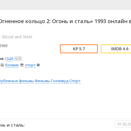
📖 История
🤪 Комедия
🎥 Короткометражка
🔪 Криминал
рама
🎼 Музыка
🧚‍♀️ Мультфильм
гненное кольцо 2: Огонь и сталь» 1993 онлайн 
л
👨‍💼 Новости
🎒 Приключения
ьное тв
👨‍👩‍👧‍👦 Семейный
⚽ Спорт
I: Blood and Steel
у
🤯 Триллер
😱 Ужасы
1993
астика
🤠 Фильм-нуар
🧝‍♂️ Фэнтези
5.7
4.6
ония
о:
США
🇺🇸
😫
боевик
😎
спорт
⚽
рубежные фильмы
Фильмы
Голливуд
Спорт
01.02.2
нь и сталь: