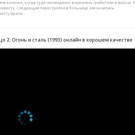
не колечко, когда туда неожиданно ворвались грабители в масках. 
 невесту. Следующая перестрелка в больнице закончилась
есту врача...
 2: Огонь и сталь (1993) онлайн в хорошем качестве