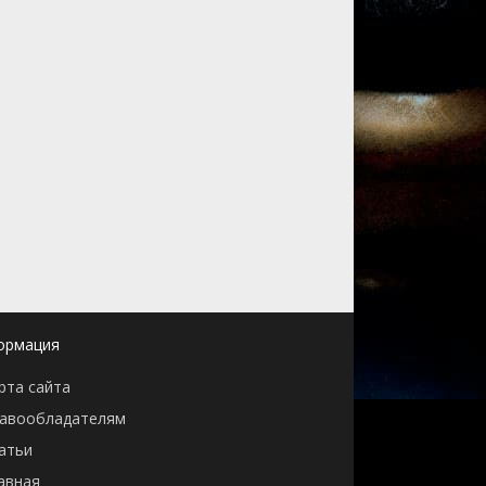
ормация
рта сайта
авообладателям
атьи
авная