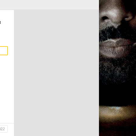
в
022